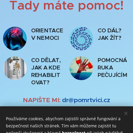
Tady máte pomoc!
ORIENTACE
CO DÁL?
V NEMOCI
JAK ŽÍT?
CO DĚLAT,
POMOCNÁ
JAK A KDE
RUKA
REHABILIT
PEČUJÍCÍM
OVAT?
NAPIŠTE MI:
dr@pomrtvici.cz
MUDr. Václav Lukáš, dr(zavináč)pomrtvici.cz, +420
Používáme cookies, abychom zajistili správné fungování a
775 5415424, www.pomrtvici.cz
bezpečnost našich stránek. Tím vám můžeme zajistit tu
nejlepší zkušenost a hlavně
bezpečnost
při jejich návštěvě.