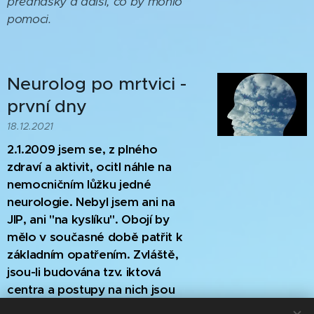
přednášky a další, co by mohlo
pomoci.
Neurolog po mrtvici -
první dny
18.12.2021
2.1.2009
jsem se, z plného
zdraví a aktivit, ocitl náhle na
nemocničním lůžku jedné
neurologie. Nebyl jsem ani na
JIP, ani "na kyslíku". Obojí by
mělo v současné době patřit k
základním opatřením. Zvláště,
jsou-li budována tzv. iktová
centra a postupy na nich jsou
sjednoceny