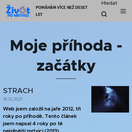
Hledat
POMÁHÁM VÍCE NEŽ DESET
LE
T
Moje příhoda -
začátky
STRACH
18.12.2021
Web jsem založil na jaře 2012, tři
roky po příhodě. Tento článek
jsem napsal 4 roky po té
nejsilnější mrtvici (2013).