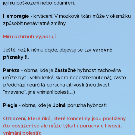
jejímu poškození nebo odumření.
Hemoragie -
krvácení. V mozkové tkáni může v okamžiku
způsobit nenávratné změny
Míru ochrnutí vyjadřují:
Ještě, než k němu dojde, objevují se tzv.
varovné
příznaky !!!
Paréza
- obrna, kde je
částečně
hybnost zachována
(může být i velmi lehká, skoro nepostřehnutelná), často
předchází neurčitá porucha citlivosti (necitlivost,
"mravenci", jiné vnímání bolesti,...,)
Plegie
- obrna, kde je
úplná
porucha hybnosti
Označení,
které říká, které končetiny jsou postiženy
(to postižení se ale může týkat i poruchy citlivosti,
vnímání bolesti):