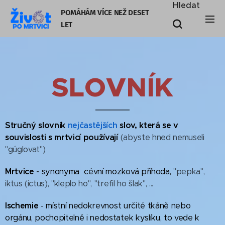
Hledat
POMÁHÁM VÍCE NEŽ DESET
LE
T
SLOVNÍK
Stručný slovník
nejčastějších
slov, která se v
souvislosti s mrtvicí používají
(abyste hned nemuseli
"gúglovat")
Mrtvice -
synonyma cévní mozková příhoda,
"pepka",
iktus (ictus), "kleplo ho", "trefil ho šlak", ...
Ischemie
- místní nedokrevnost určité tkáně nebo
orgánu, pochopitelně i nedostatek kyslíku, to vede k