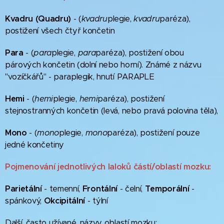
Kvadru (Quadru)
- (
kvadru
plegie,
kvadru
paréza),
postižení všech čtyř končetin
Para
- (
para
plegie,
para
paréza), postižení obou
párových končetin (dolní nebo horní). Známé z názvu
"vozíčkářů" - paraplegik, hnutí PARAPLE
Hemi
- (
hemi
plegie,
hemi
paréza), postižení
stejnostranných končetin (levá, nebo pravá polovina těla),
Mono
- (
mono
plegie,
mono
paréza), postižení pouze
jedné končetiny
Pojmenování jednotlivých laloků částí/oblastí mozku:
Parietální
- temenní,
Frontální
- čelní,
Temporální
-
spánkový,
Okcipitální
- týlní
Další, často užívané, názvy oblastí mozku: