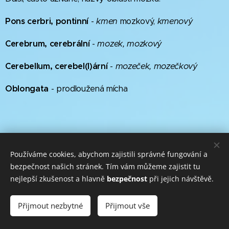
Pons cerbri, pontinní
-
kmen
mozkový,
kmenový
Cerebrum, cerebrální
-
mozek, mozkový
Cerebellum, cerebel(l)ární
-
mozeček, mozečkový
Oblongata
- prodloužená mícha
MUDr. Václav Lukáš, dr(zavináč)pomrtvici.cz, +420
Používáme cookies, abychom zajistili správné fungování a
775 5415424, www.pomrtvici.cz
bezpečnost našich stránek. Tím vám můžeme zajistit tu
nejlepší zkušenost a hlavně
bezpečnost
při jejich návštěvě.
Přijmout nezbytné
Přijmout vše
Děkuji za podporu