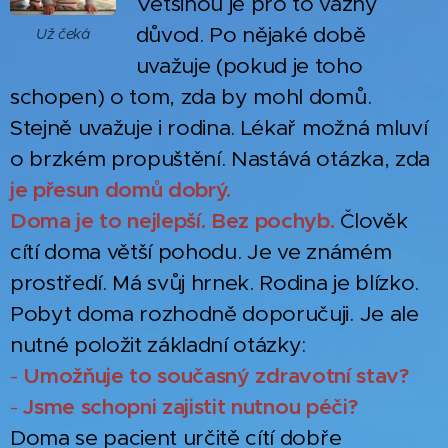
Většinou je pro to vážný
důvod. Po nějaké době
Už čeká
uvažuje (pokud je toho
schopen) o tom, zda by mohl domů.
Stejně uvažuje i rodina. Lékař možná mluví
o brzkém propuštění. Nastává otázka, zda
je přesun domů dobrý.
Doma je to nejlepší. Bez pochyb.
Člověk
cítí doma větší pohodu. Je ve známém
prostředí. Má svůj hrnek. Rodina je blízko.
Pobyt doma rozhodně doporučuji. Je ale
nutné položit základní otázky:
-
Umožňuje to současný zdravotní stav?
-
Jsme schopni zajistit nutnou péči?
Doma se pacient určitě cítí dobře