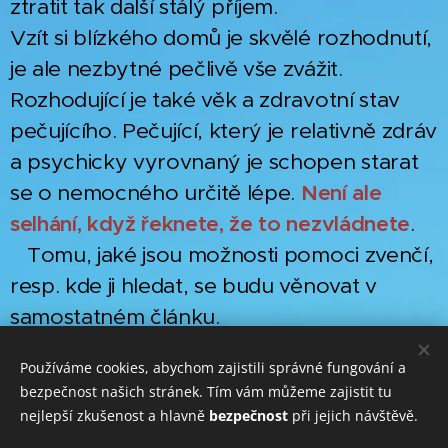
ztratit tak další stálý příjem.
Vzít si blízkého domů je skvělé rozhodnutí,
je ale nezbytné pečlivě vše zvážit.
Rozhodující je také věk a zdravotní stav
pečujícího. Pečující, který je relativně zdráv
a psychicky vyrovnaný je schopen starat
se o nemocného určitě lépe.
Není ale
selhání, když řeknete, že to nezvládnete
.
Tomu, jaké jsou možnosti pomoci zvenčí,
resp. kde ji hledat, se budu věnovat v
samostatném článku.
Používáme cookies, abychom zajistili správné fungování a
bezpečnost našich stránek. Tím vám můžeme zajistit tu
Share
nejlepší zkušenost a hlavně
bezpečnost
při jejich návštěvě.